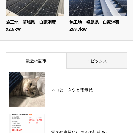
施工地 茨城県 自家消費
施工地 福島県 自家消費
92.6kW
269.7kW
最近の記事
トピックス
ネコとコタツと電気代
電気代高騰には早めの対策を♪