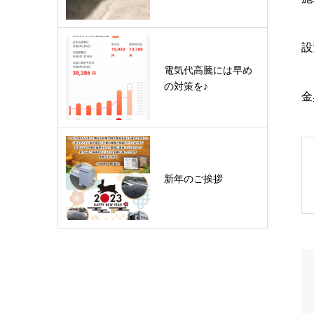
設
電気代高騰には早め
の対策を♪
金
新年のご挨拶