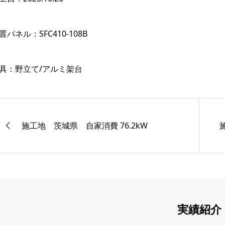
置パネル：
SFC410-108B
具：野立て
/
アルミ架台
施工地 茨城県 自家消費 76.2kW
実績紹介